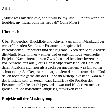
Zitat
„Music was my first love, and it will be my last …. In this world of
troubles, my music pulls me through“ (John Miles)
Über mich
Über Kinderchor, Blockflöte und Klavier kam ich im Musikzug der
weiterführenden Schule zur Posaune, dort spielte ich in
verschiedenen Orchestern und der Bigband. Nach der Schule wurde
die Musik leider immer weniger und es gab nur noch vereinzelte
Projekte. Nach einem kurzen Zwischenspiel bei einer Inszenierung
von Ausschnitten aus „Jesus Christ Superstar“ fand ich Gefallen
daran Musicals nicht nur als Zuschauer anzusehen, was ich vorher
schon mit großer Begeisterung tat, sondern daran mitzuwirken. Und
da ich noch nie gerne auf der Bühne im Mittelpunkt stand, kam mir
der Umstand sehr entgegen, dass kurzfristig die Position der
Posaune im Orchester frei geworden war und ich dort zu meiner
großen Freude hoffentlich langfristig mitwirken kann.
Projekte mit der Musicalgroup
2024
/
Catch Me If You Can - Das Musical
/
Orchester