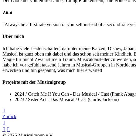
Der Glöckner von Notre-Dame, Young Frankenstein, The Prince of 
Zitat
"Always be a first-rate version of yourself instead of a second-rate v
Über mich
Ich habe viele Leidenschaften, darunter meine Katzen, Disney, Japa
Musical ist ganz oben mit dabei und das schon seit meiner Kindheit. B
Magie für mich! Zwar ist mein Traum, Musicaldarsteller zu werden,
habe ich vor gefühlt tausend Jahren in Musical-Gruppen in Norddeuts
erwecken und bin gespannt, was mich hier erwartet!
Projekte mit der Musicalgroup
2024
/
Catch Me If You Can - Das Musical
/
Cast (Frank Abagn
2023
/
Sister Act - Das Musical
/
Cast (Curtis Jackson)
Zurück
© 2025 Musicalgroup e.V.