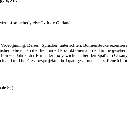
Egypt, SIX
ersion of somebody else." - Judy Garland
n, Videogaming, Reisen, Sprachen unterrichten, Bühnenstücke rezensi
isher habe ich an die dreihundert Produktionen auf der Bühne gesehen u
 schon vor Jahren der Ernüchterung gewichen, aber den Spaß am Gesan
chland und bei Gesangsprojekten in Japan gesammelt. Jetzt freue ich m
ale Sr.)