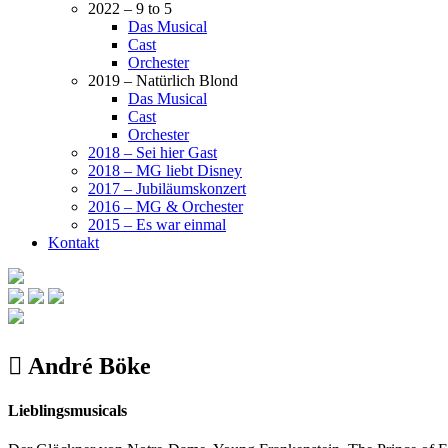
2022 – 9 to 5
Das Musical
Cast
Orchester
2019 – Natürlich Blond
Das Musical
Cast
Orchester
2018 – Sei hier Gast
2018 – MG liebt Disney
2017 – Jubiläumskonzert
2016 – MG & Orchester
2015 – Es war einmal
Kontakt
André Böke
Lieblingsmusicals