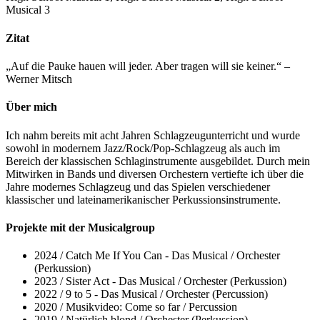
Musical 3
Zitat
„Auf die Pauke hauen will jeder. Aber tragen will sie keiner.“ –
Werner Mitsch
Über mich
Ich nahm bereits mit acht Jahren Schlagzeugunterricht und wurde
sowohl in modernem Jazz/Rock/Pop-Schlagzeug als auch im
Bereich der klassischen Schlaginstrumente ausgebildet. Durch mein
Mitwirken in Bands und diversen Orchestern vertiefte ich über die
Jahre modernes Schlagzeug und das Spielen verschiedener
klassischer und lateinamerikanischer Perkussionsinstrumente.
Projekte mit der Musicalgroup
2024
/
Catch Me If You Can - Das Musical
/
Orchester
(Perkussion)
2023
/
Sister Act - Das Musical
/
Orchester (Perkussion)
2022
/
9 to 5 - Das Musical
/
Orchester (Percussion)
2020
/
Musikvideo: Come so far
/
Percussion
2019
/
Natürlich blond
/
Orchester (Perkussion)